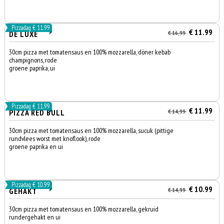
Pizzadag € 11.99
€ 11.99
DE LUXE
€ 16,99
30cm pizza met tomatensaus en 100% mozzarella, döner kebab
champignons, rode
groene paprika, ui
Pizzadag € 11.99
€ 11.99
PIZZA RED BULL
€ 14,99
30cm pizza met tomatensaus en 100% mozzarella, sucuk (pittige
rundvlees worst met knoflook), rode
groene paprika en ui
Pizzadag € 10.99
€ 10.99
GEHAKT
€ 14,99
30cm pizza met tomatensaus en 100% mozzarella, gekruid
rundergehakt en ui