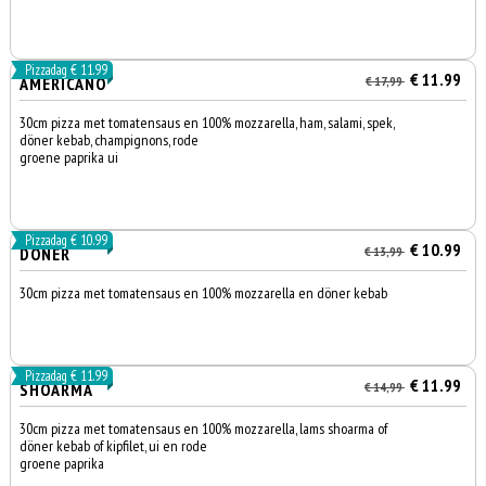
Pizzadag € 11.99
€ 11.99
AMERICANO
€ 17,99
30cm pizza met tomatensaus en 100% mozzarella, ham, salami, spek,
döner kebab, champignons, rode
groene paprika ui
Pizzadag € 10.99
€ 10.99
DONER
€ 13,99
30cm pizza met tomatensaus en 100% mozzarella en döner kebab
Pizzadag € 11.99
€ 11.99
SHOARMA
€ 14,99
30cm pizza met tomatensaus en 100% mozzarella, lams shoarma of
döner kebab of kipfilet, ui en rode
groene paprika