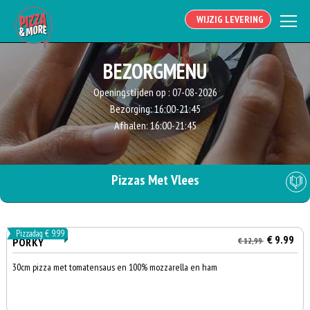
WIJZIG LEVERING
BEZORGMENU
Openingstijden op :
07-08-2026
Bezorging:
16:00-21:45
Afhalen:
16:00-21:45
Pizzas Met Vlees
Pizzadag € 9.99
€ 9.99
PORKY
€ 12,99
30cm pizza met tomatensaus en 100% mozzarella en ham