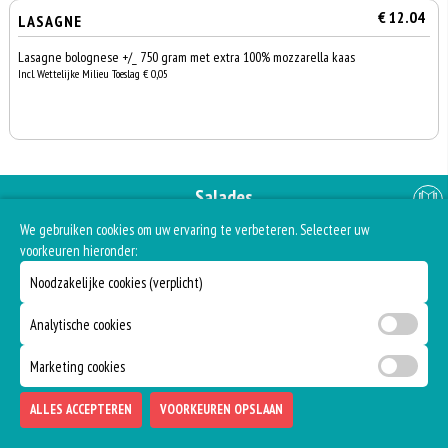
€ 12.04
LASAGNE
Lasagne bolognese +/_ 750 gram met extra 100% mozzarella kaas
Incl. Wettelijke Milieu Toeslag € 0,05
Salades
We gebruiken cookies om uw ervaring te verbeteren. Selecteer uw
voorkeuren hieronder:
Noodzakelijke cookies (verplicht)
€ 7.09
MIXED SALADE
Sla, tomaat, komkommer, dressing, Turkse witte kaas en zwarte olijven
Analytische cookies
Incl. Wettelijke Milieu Toeslag € 0,10
Marketing cookies
0
€ 0,00
ALLES ACCEPTEREN
VOORKEUREN OPSLAAN
€ 7.09
TUNA SALADE