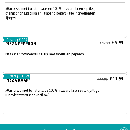
30cmpizza met tomatensaus en 100% mozzarella en kipfilet,
champignons, paprika en jalapeno pepers (alle ingredíenten
fijngesneden)
Pizzadag € 9.99
€ 9.99
PIZZA PEPERONI
€ 12,99
Pizza met tomatensaus 100% mozzarella en peperoni
Pizzadag € 11.99
€ 11.99
PIZZA KAAN
€ 13,99
30cm pizza met tomatensaus 100% mozzarella en sucuk(pittige
rundvleesworst met knoflook)