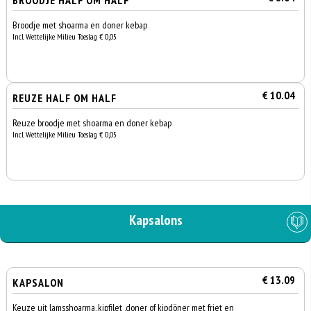
BROODJE HALF OM HALF
Broodje met shoarma en doner kebap
Incl. Wettelijke Milieu Toeslag € 0,05
€ 10.04
REUZE HALF OM HALF
Reuze broodje met shoarma en doner kebap
Incl. Wettelijke Milieu Toeslag € 0,05
Kapsalons
€ 13.09
KAPSALON
Keuze uit lamsshoarma, kipfilet ,doner of kipdöner met friet en