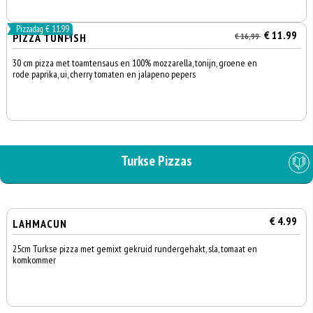
Pizzadag € 11.99
€ 11.99
PIZZA TUNFISH
€ 16,99
30 cm pizza met toamtensaus en 100% mozzarella, tonijn, groene en
rode paprika, ui, cherry tomaten en jalapeno pepers
Turkse Pizzas
€ 4.99
LAHMACUN
25cm Turkse pizza met gemixt gekruid rundergehakt, sla, tomaat en
komkommer