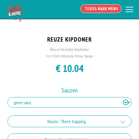
TERUG NAAR MENU
REUZE KIPDONER
Reuze broodje kipdoner
Incl. € 0,05 Wettelijke Milieu Toeslag
€ 10.04
Sauzen
Keuze : Vlees topping
shoarma