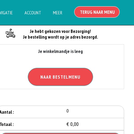
TERUG NAAR MENU
VIGATIE
ACCOUNT
MEER
Je Bestelling
Je hebt gekozen voor Bezorging!
Je bestelling wordt op je adres bezorgd.
Je winkelmandje is leeg
NAAR BESTELMENU
0
Aantal :
€ 0,00
Totaal :