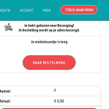
TERUG NAAR MENU
VIGATIE
ACCOUNT
MEER
Je Bestelling
Je hebt gekozen voor Bezorging!
Je bestelling wordt op je adres bezorgd.
Je winkelmandje is leeg
NAAR BESTELMENU
0
Aantal :
€ 0,00
Totaal :