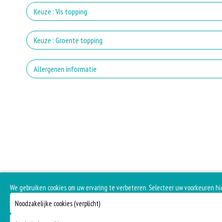
s
Keuze : Vis topping
Keuze : Groente topping
cha
Allergenen informatie
g
Geen aangegeven allergenen.
m
a
We gebruiken cookies om uw ervaring te verbeteren. Selecteer uw voorkeuren hi
Noodzakelijke cookies (verplicht)
p