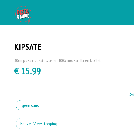
KIPSATE
30cm pizza met satesaus en 100% mozzarella en kipfilet
€ 15.99
S
Keuze : Vlees topping