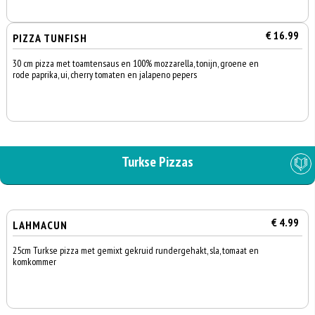
€ 16.99
PIZZA TUNFISH
30 cm pizza met toamtensaus en 100% mozzarella, tonijn, groene en
rode paprika, ui, cherry tomaten en jalapeno pepers
Turkse Pizzas
€ 4.99
LAHMACUN
25cm Turkse pizza met gemixt gekruid rundergehakt, sla, tomaat en
komkommer