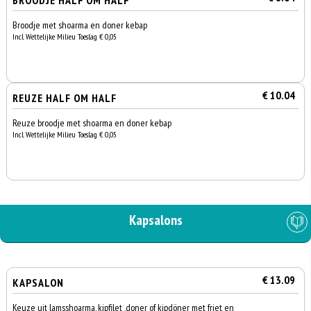
BROODJE HALF OM HALF
Broodje met shoarma en doner kebap
Incl. Wettelijke Milieu Toeslag € 0,05
€ 10.04
REUZE HALF OM HALF
Reuze broodje met shoarma en doner kebap
Incl. Wettelijke Milieu Toeslag € 0,05
Kapsalons
€ 13.09
KAPSALON
Keuze uit lamsshoarma, kipfilet ,doner of kipdöner met friet en