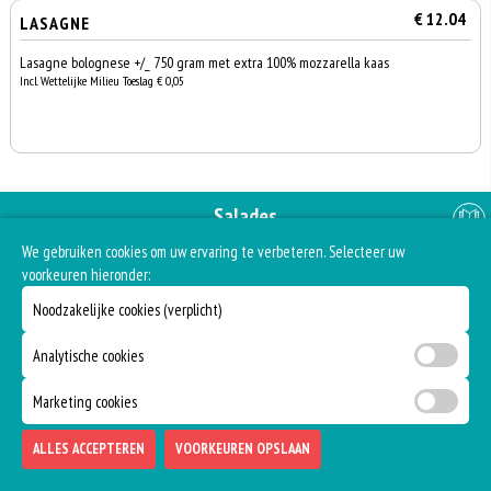
€ 12.04
LASAGNE
Lasagne bolognese +/_ 750 gram met extra 100% mozzarella kaas
Incl. Wettelijke Milieu Toeslag € 0,05
Salades
We gebruiken cookies om uw ervaring te verbeteren. Selecteer uw
voorkeuren hieronder:
Noodzakelijke cookies (verplicht)
€ 7.09
MIXED SALADE
Sla, tomaat, komkommer, dressing, Turkse witte kaas en zwarte olijven
Analytische cookies
Incl. Wettelijke Milieu Toeslag € 0,10
Marketing cookies
0
€ 0,00
ALLES ACCEPTEREN
VOORKEUREN OPSLAAN
€ 7.09
TUNA SALADE